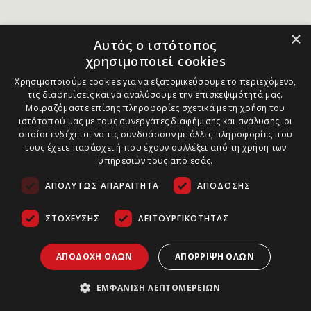
×
Αυτός ο ιστότοπος
χρησιμοποιεί cookies
Χρησιμοποιούμε cookies για να εξατομικεύσουμε το περιεχόμενο,
τις διαφημίσεις και να αναλύσουμε την επισκεψιμότητά μας.
Μοιραζόμαστε επίσης πληροφορίες σχετικά με τη χρήση του
ιστότοπού μας με τους συνεργάτες διαφήμισης και ανάλυσης, οι
οποίοι ενδέχεται να τις συνδυάσουν με άλλες πληροφορίες που
τους έχετε παράσχει ή που έχουν συλλέξει από τη χρήση των
υπηρεσιών τους από εσάς.
ΑΠΟΛΎΤΩΣ ΑΠΑΡΑΊΤΗΤΑ
ΑΠΌΔΟΣΗΣ
ΣΤΌΧΕΥΣΗΣ
ΛΕΙΤΟΥΡΓΙΚΌΤΗΤΑΣ
ΑΠΟΔΟΧΉ ΌΛΩΝ
ΑΠΌΡΡΙΨΗ ΌΛΩΝ
ΕΜΦΆΝΙΣΗ ΛΕΠΤΟΜΕΡΕΙΏΝ