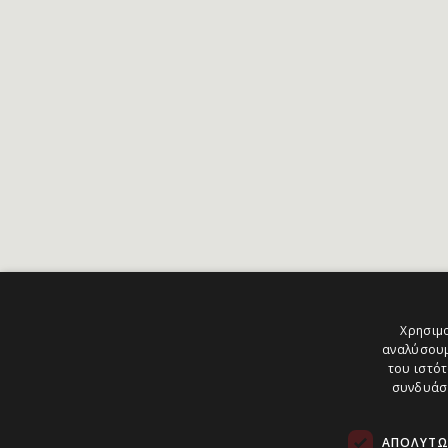
Χρησιμο
αναλύσουμ
του ιστότ
συνδυάσο
ΑΠΟΛΎΤΩ