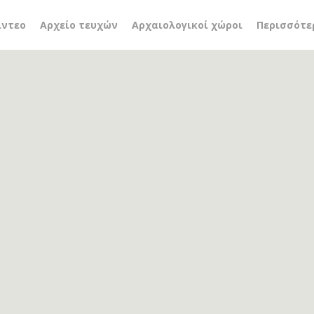
λογικό πρόγραμμα βλοχ
ίντεο
Αρχείο τευχών
Αρχαιολογικοί χώροι
Περισσότε