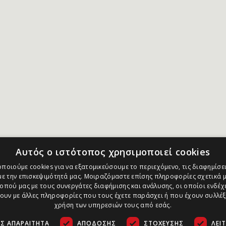
Αυτός ο ιστότοπος χρησιμοποιεί cookies
ποιούμε cookies για να εξατομικεύσουμε το περιεχόμενο, τις διαφημίσει
ε την επισκεψιμότητά μας. Μοιραζόμαστε επίσης πληροφορίες σχετικά μ
οπού μας με τους συνεργάτες διαφήμισης και ανάλυσης, οι οποίοι ενδέχε
υν με άλλες πληροφορίες που τους έχετε παράσχει ή που έχουν συλλέξ
χρήση των υπηρεσιών τους από εσάς.
Σ ΑΠΑΡΑΊΤΗΤΑ
ΑΠΌΔΟΣΗΣ
ΣΤΌΧΕΥΣΗΣ
ΛΕΙ