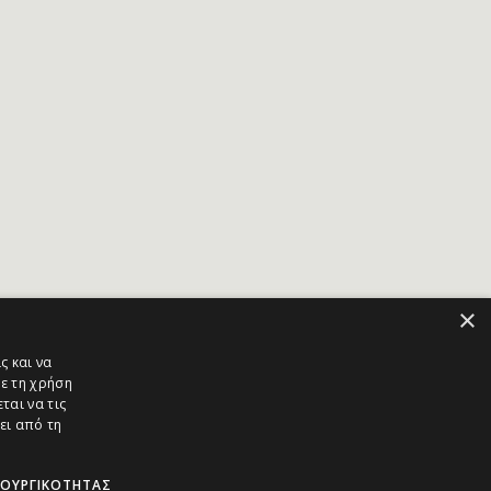
×
ς και να
ε τη χρήση
ται να τις
ει από τη
ΤΟΥΡΓΙΚΌΤΗΤΑΣ