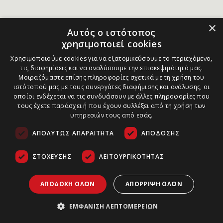
×
Αυτός ο ιστότοπος
χρησιμοποιεί cookies
Χρησιμοποιούμε cookies για να εξατομικεύσουμε το περιεχόμενο,
τις διαφημίσεις και να αναλύσουμε την επισκεψιμότητά μας.
Μοιραζόμαστε επίσης πληροφορίες σχετικά με τη χρήση του
ιστότοπού μας με τους συνεργάτες διαφήμισης και ανάλυσης, οι
οποίοι ενδέχεται να τις συνδυάσουν με άλλες πληροφορίες που
τους έχετε παράσχει ή που έχουν συλλέξει από τη χρήση των
υπηρεσιών τους από εσάς.
ΑΠΟΛΎΤΩΣ ΑΠΑΡΑΊΤΗΤΑ
ΑΠΌΔΟΣΗΣ
ΣΤΌΧΕΥΣΗΣ
ΛΕΙΤΟΥΡΓΙΚΌΤΗΤΑΣ
ΑΠΟΔΟΧΉ ΌΛΩΝ
ΑΠΌΡΡΙΨΗ ΌΛΩΝ
ΕΜΦΆΝΙΣΗ ΛΕΠΤΟΜΕΡΕΙΏΝ