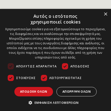
×
Αυτός ο ιστότοπος
χρησιμοποιεί cookies
Χρησιμοποιούμε cookies για να εξατομικεύσουμε το περιεχόμενο,
τις διαφημίσεις και να αναλύσουμε την επισκεψιμότητά μας.
Μοιραζόμαστε επίσης πληροφορίες σχετικά με τη χρήση του
ιστότοπού μας με τους συνεργάτες διαφήμισης και ανάλυσης, οι
οποίοι ενδέχεται να τις συνδυάσουν με άλλες πληροφορίες που
τους έχετε παράσχει ή που έχουν συλλέξει από τη χρήση των
υπηρεσιών τους από εσάς.
ΑΠΟΛΎΤΩΣ ΑΠΑΡΑΊΤΗΤΑ
ΑΠΌΔΟΣΗΣ
ΣΤΌΧΕΥΣΗΣ
ΛΕΙΤΟΥΡΓΙΚΌΤΗΤΑΣ
ΑΠΟΔΟΧΉ ΌΛΩΝ
ΑΠΌΡΡΙΨΗ ΌΛΩΝ
ΕΜΦΆΝΙΣΗ ΛΕΠΤΟΜΕΡΕΙΏΝ