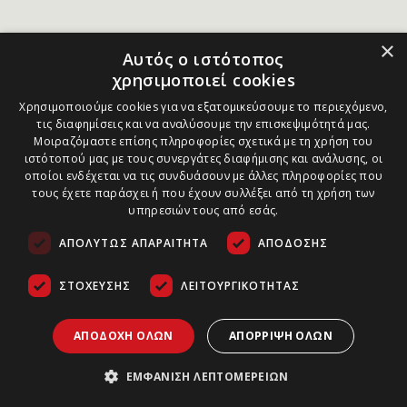
×
Αυτός ο ιστότοπος
χρησιμοποιεί cookies
Χρησιμοποιούμε cookies για να εξατομικεύσουμε το περιεχόμενο,
τις διαφημίσεις και να αναλύσουμε την επισκεψιμότητά μας.
Μοιραζόμαστε επίσης πληροφορίες σχετικά με τη χρήση του
ιστότοπού μας με τους συνεργάτες διαφήμισης και ανάλυσης, οι
οποίοι ενδέχεται να τις συνδυάσουν με άλλες πληροφορίες που
τους έχετε παράσχει ή που έχουν συλλέξει από τη χρήση των
υπηρεσιών τους από εσάς.
ΑΠΟΛΎΤΩΣ ΑΠΑΡΑΊΤΗΤΑ
ΑΠΌΔΟΣΗΣ
ΣΤΌΧΕΥΣΗΣ
ΛΕΙΤΟΥΡΓΙΚΌΤΗΤΑΣ
ΑΠΟΔΟΧΉ ΌΛΩΝ
ΑΠΌΡΡΙΨΗ ΌΛΩΝ
ΕΜΦΆΝΙΣΗ ΛΕΠΤΟΜΕΡΕΙΏΝ