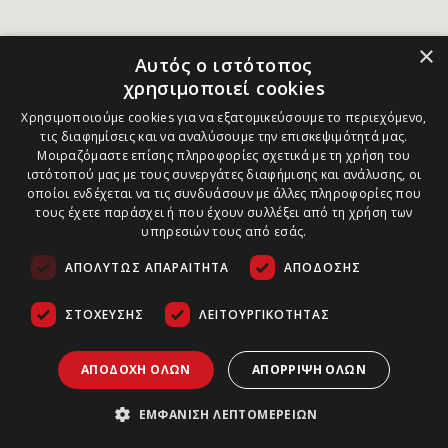
×
Αυτός ο ιστότοπος
χρησιμοποιεί cookies
Χρησιμοποιούμε cookies για να εξατομικεύσουμε το περιεχόμενο,
τις διαφημίσεις και να αναλύσουμε την επισκεψιμότητά μας.
Μοιραζόμαστε επίσης πληροφορίες σχετικά με τη χρήση του
ιστότοπού μας με τους συνεργάτες διαφήμισης και ανάλυσης, οι
οποίοι ενδέχεται να τις συνδυάσουν με άλλες πληροφορίες που
τους έχετε παράσχει ή που έχουν συλλέξει από τη χρήση των
υπηρεσιών τους από εσάς.
ΑΠΟΛΎΤΩΣ ΑΠΑΡΑΊΤΗΤΑ
ΑΠΌΔΟΣΗΣ
ΣΤΌΧΕΥΣΗΣ
ΛΕΙΤΟΥΡΓΙΚΌΤΗΤΑΣ
ΑΠΟΔΟΧΉ ΌΛΩΝ
ΑΠΌΡΡΙΨΗ ΌΛΩΝ
ΕΜΦΆΝΙΣΗ ΛΕΠΤΟΜΕΡΕΙΏΝ