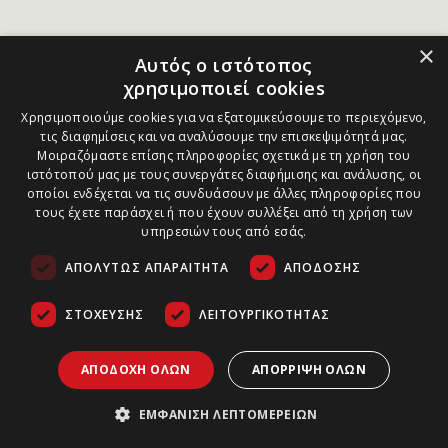
×
Αυτός ο ιστότοπος
χρησιμοποιεί cookies
Χρησιμοποιούμε cookies για να εξατομικεύσουμε το περιεχόμενο,
τις διαφημίσεις και να αναλύσουμε την επισκεψιμότητά μας.
Μοιραζόμαστε επίσης πληροφορίες σχετικά με τη χρήση του
ιστότοπού μας με τους συνεργάτες διαφήμισης και ανάλυσης, οι
οποίοι ενδέχεται να τις συνδυάσουν με άλλες πληροφορίες που
τους έχετε παράσχει ή που έχουν συλλέξει από τη χρήση των
υπηρεσιών τους από εσάς.
ΑΠΟΛΎΤΩΣ ΑΠΑΡΑΊΤΗΤΑ
ΑΠΌΔΟΣΗΣ
ΣΤΌΧΕΥΣΗΣ
ΛΕΙΤΟΥΡΓΙΚΌΤΗΤΑΣ
ΑΠΟΔΟΧΉ ΌΛΩΝ
ΑΠΌΡΡΙΨΗ ΌΛΩΝ
ΕΜΦΆΝΙΣΗ ΛΕΠΤΟΜΕΡΕΙΏΝ