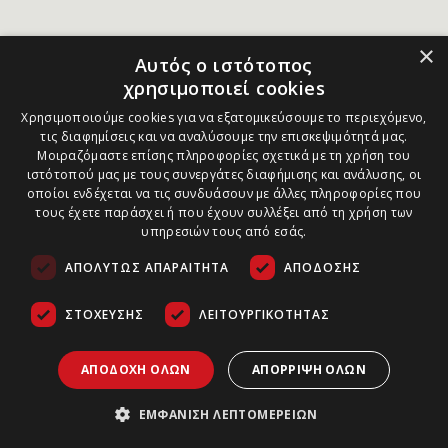
×
Αυτός ο ιστότοπος
χρησιμοποιεί cookies
Χρησιμοποιούμε cookies για να εξατομικεύσουμε το περιεχόμενο,
τις διαφημίσεις και να αναλύσουμε την επισκεψιμότητά μας.
Μοιραζόμαστε επίσης πληροφορίες σχετικά με τη χρήση του
ιστότοπού μας με τους συνεργάτες διαφήμισης και ανάλυσης, οι
οποίοι ενδέχεται να τις συνδυάσουν με άλλες πληροφορίες που
τους έχετε παράσχει ή που έχουν συλλέξει από τη χρήση των
υπηρεσιών τους από εσάς.
ΑΠΟΛΎΤΩΣ ΑΠΑΡΑΊΤΗΤΑ
ΑΠΌΔΟΣΗΣ
ΣΤΌΧΕΥΣΗΣ
ΛΕΙΤΟΥΡΓΙΚΌΤΗΤΑΣ
ΑΠΟΔΟΧΉ ΌΛΩΝ
ΑΠΌΡΡΙΨΗ ΌΛΩΝ
ΕΜΦΆΝΙΣΗ ΛΕΠΤΟΜΕΡΕΙΏΝ