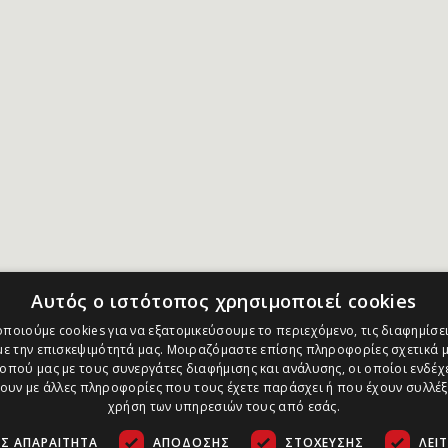
Αυτός ο ιστότοπος χρησιμοποιεί cookies
ποιούμε cookies για να εξατομικεύσουμε το περιεχόμενο, τις διαφημίσει
ε την επισκεψιμότητά μας. Μοιραζόμαστε επίσης πληροφορίες σχετικά μ
οπού μας με τους συνεργάτες διαφήμισης και ανάλυσης, οι οποίοι ενδέχε
υν με άλλες πληροφορίες που τους έχετε παράσχει ή που έχουν συλλέξ
χρήση των υπηρεσιών τους από εσάς.
Σ ΑΠΑΡΑΊΤΗΤΑ
ΑΠΌΔΟΣΗΣ
ΣΤΌΧΕΥΣΗΣ
ΛΕΙ