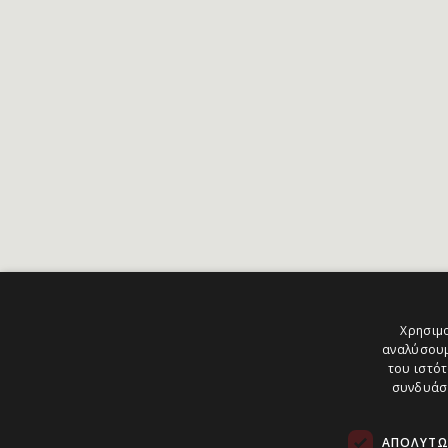
Χρησιμο
αναλύσουμ
του ιστότ
συνδυάσο
ΑΠΟΛΎΤΩ