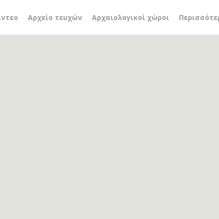
ή
ίντεο
Αρχείο τευχών
Αρχαιολογικοί χώροι
Περισσότε