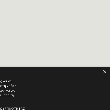
×
ς και να
ε τη χρήση
ται να τις
ει από τη
ΤΟΥΡΓΙΚΌΤΗΤΑΣ