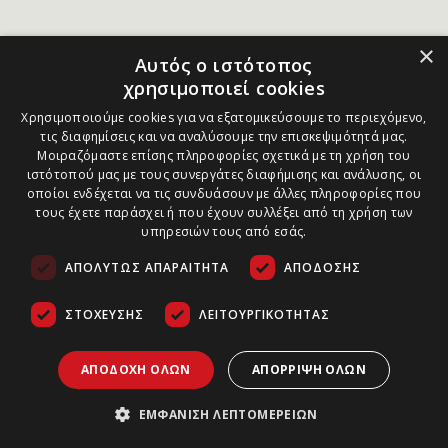
×
Αυτός ο ιστότοπος
χρησιμοποιεί cookies
Χρησιμοποιούμε cookies για να εξατομικεύσουμε το περιεχόμενο,
τις διαφημίσεις και να αναλύσουμε την επισκεψιμότητά μας.
Μοιραζόμαστε επίσης πληροφορίες σχετικά με τη χρήση του
ιστότοπού μας με τους συνεργάτες διαφήμισης και ανάλυσης, οι
οποίοι ενδέχεται να τις συνδυάσουν με άλλες πληροφορίες που
τους έχετε παράσχει ή που έχουν συλλέξει από τη χρήση των
υπηρεσιών τους από εσάς.
ΑΠΟΛΎΤΩΣ ΑΠΑΡΑΊΤΗΤΑ
ΑΠΌΔΟΣΗΣ
ΣΤΌΧΕΥΣΗΣ
ΛΕΙΤΟΥΡΓΙΚΌΤΗΤΑΣ
ΑΠΟΔΟΧΉ ΌΛΩΝ
ΑΠΌΡΡΙΨΗ ΌΛΩΝ
ΕΜΦΆΝΙΣΗ ΛΕΠΤΟΜΕΡΕΙΏΝ