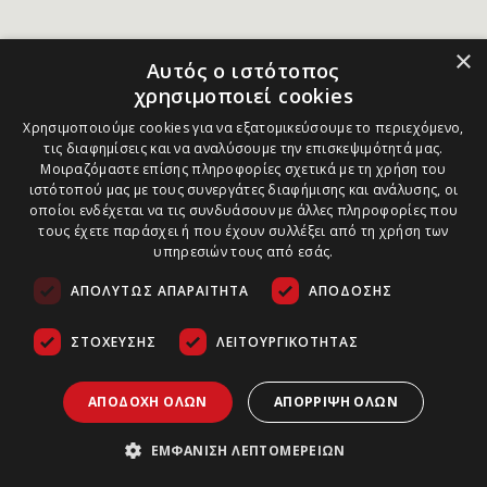
×
Αυτός ο ιστότοπος
χρησιμοποιεί cookies
Χρησιμοποιούμε cookies για να εξατομικεύσουμε το περιεχόμενο,
τις διαφημίσεις και να αναλύσουμε την επισκεψιμότητά μας.
Μοιραζόμαστε επίσης πληροφορίες σχετικά με τη χρήση του
ιστότοπού μας με τους συνεργάτες διαφήμισης και ανάλυσης, οι
οποίοι ενδέχεται να τις συνδυάσουν με άλλες πληροφορίες που
τους έχετε παράσχει ή που έχουν συλλέξει από τη χρήση των
υπηρεσιών τους από εσάς.
ΑΠΟΛΎΤΩΣ ΑΠΑΡΑΊΤΗΤΑ
ΑΠΌΔΟΣΗΣ
ΣΤΌΧΕΥΣΗΣ
ΛΕΙΤΟΥΡΓΙΚΌΤΗΤΑΣ
ΑΠΟΔΟΧΉ ΌΛΩΝ
ΑΠΌΡΡΙΨΗ ΌΛΩΝ
ΕΜΦΆΝΙΣΗ ΛΕΠΤΟΜΕΡΕΙΏΝ