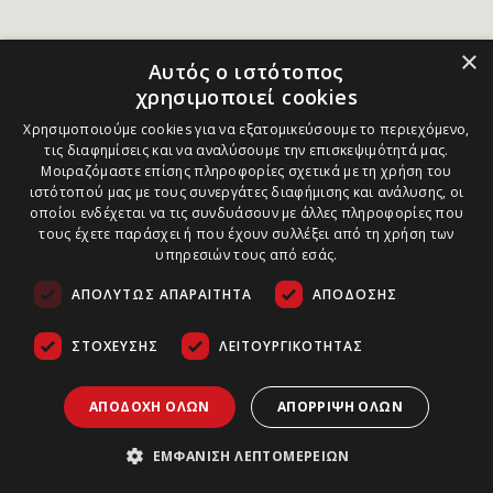
×
Αυτός ο ιστότοπος
χρησιμοποιεί cookies
Χρησιμοποιούμε cookies για να εξατομικεύσουμε το περιεχόμενο,
τις διαφημίσεις και να αναλύσουμε την επισκεψιμότητά μας.
Μοιραζόμαστε επίσης πληροφορίες σχετικά με τη χρήση του
ιστότοπού μας με τους συνεργάτες διαφήμισης και ανάλυσης, οι
οποίοι ενδέχεται να τις συνδυάσουν με άλλες πληροφορίες που
τους έχετε παράσχει ή που έχουν συλλέξει από τη χρήση των
υπηρεσιών τους από εσάς.
ΑΠΟΛΎΤΩΣ ΑΠΑΡΑΊΤΗΤΑ
ΑΠΌΔΟΣΗΣ
ΣΤΌΧΕΥΣΗΣ
ΛΕΙΤΟΥΡΓΙΚΌΤΗΤΑΣ
ΑΠΟΔΟΧΉ ΌΛΩΝ
ΑΠΌΡΡΙΨΗ ΌΛΩΝ
ΕΜΦΆΝΙΣΗ ΛΕΠΤΟΜΕΡΕΙΏΝ