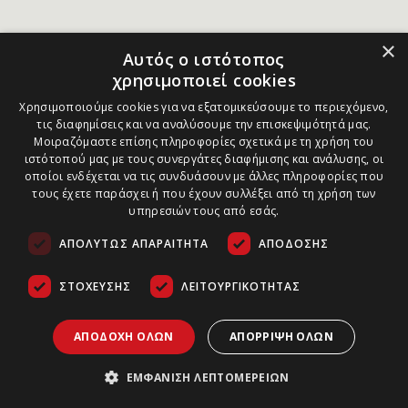
×
Αυτός ο ιστότοπος
χρησιμοποιεί cookies
Χρησιμοποιούμε cookies για να εξατομικεύσουμε το περιεχόμενο,
τις διαφημίσεις και να αναλύσουμε την επισκεψιμότητά μας.
Μοιραζόμαστε επίσης πληροφορίες σχετικά με τη χρήση του
ιστότοπού μας με τους συνεργάτες διαφήμισης και ανάλυσης, οι
οποίοι ενδέχεται να τις συνδυάσουν με άλλες πληροφορίες που
τους έχετε παράσχει ή που έχουν συλλέξει από τη χρήση των
υπηρεσιών τους από εσάς.
ΑΠΟΛΎΤΩΣ ΑΠΑΡΑΊΤΗΤΑ
ΑΠΌΔΟΣΗΣ
ΣΤΌΧΕΥΣΗΣ
ΛΕΙΤΟΥΡΓΙΚΌΤΗΤΑΣ
ΑΠΟΔΟΧΉ ΌΛΩΝ
ΑΠΌΡΡΙΨΗ ΌΛΩΝ
ΕΜΦΆΝΙΣΗ ΛΕΠΤΟΜΕΡΕΙΏΝ