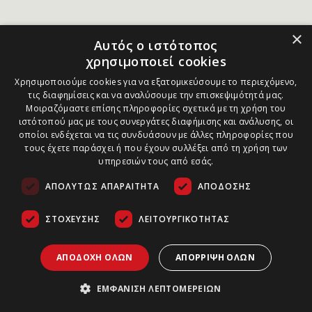
×
Αυτός ο ιστότοπος
χρησιμοποιεί cookies
Χρησιμοποιούμε cookies για να εξατομικεύσουμε το περιεχόμενο,
τις διαφημίσεις και να αναλύσουμε την επισκεψιμότητά μας.
Μοιραζόμαστε επίσης πληροφορίες σχετικά με τη χρήση του
ιστότοπού μας με τους συνεργάτες διαφήμισης και ανάλυσης, οι
οποίοι ενδέχεται να τις συνδυάσουν με άλλες πληροφορίες που
τους έχετε παράσχει ή που έχουν συλλέξει από τη χρήση των
υπηρεσιών τους από εσάς.
ΑΠΟΛΎΤΩΣ ΑΠΑΡΑΊΤΗΤΑ
ΑΠΌΔΟΣΗΣ
ΣΤΌΧΕΥΣΗΣ
ΛΕΙΤΟΥΡΓΙΚΌΤΗΤΑΣ
ΑΠΟΔΟΧΉ ΌΛΩΝ
ΑΠΌΡΡΙΨΗ ΌΛΩΝ
ΕΜΦΆΝΙΣΗ ΛΕΠΤΟΜΕΡΕΙΏΝ