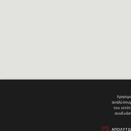
Χρησιμο
αναλύσουμ
του ιστότ
συνδυάσο
ΑΠΟΛΎΤΩ