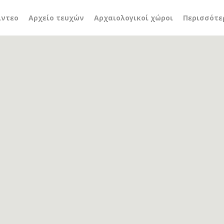
τερ Μιχάλακ
ίντεο
Αρχείο τευχών
Αρχαιολογικοί χώροι
Περισσότε