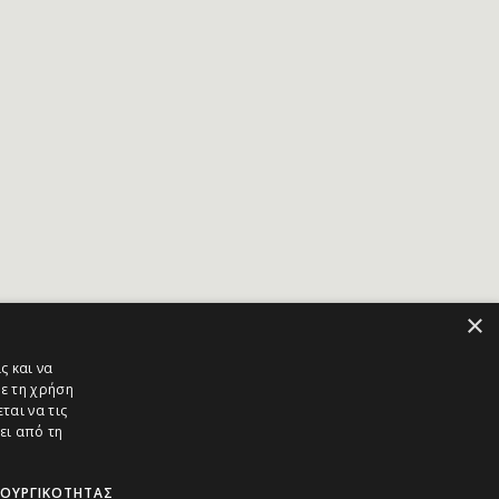
×
ς και να
ε τη χρήση
ται να τις
ει από τη
ΤΟΥΡΓΙΚΌΤΗΤΑΣ