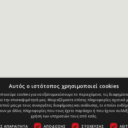
Αυτός ο ιστότοπος χρησιμοποιεί cookies
ποιούμε cookies για να εξατομικεύσουμε το περιεχόμενο, τις διαφημίσει
ε την επισκεψιμότητά μας. Μοιραζόμαστε επίσης πληροφορίες σχετικά μ
οπού μας με τους συνεργάτες διαφήμισης και ανάλυσης, οι οποίοι ενδέχε
υν με άλλες πληροφορίες που τους έχετε παράσχει ή που έχουν συλλέξ
χρήση των υπηρεσιών τους από εσάς.
Σ ΑΠΑΡΑΊΤΗΤΑ
ΑΠΌΔΟΣΗΣ
ΣΤΌΧΕΥΣΗΣ
ΛΕΙ