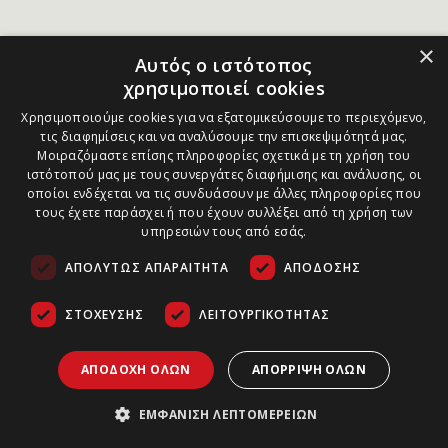
×
Αυτός ο ιστότοπος
χρησιμοποιεί cookies
Χρησιμοποιούμε cookies για να εξατομικεύσουμε το περιεχόμενο,
τις διαφημίσεις και να αναλύσουμε την επισκεψιμότητά μας.
Μοιραζόμαστε επίσης πληροφορίες σχετικά με τη χρήση του
ιστότοπού μας με τους συνεργάτες διαφήμισης και ανάλυσης, οι
οποίοι ενδέχεται να τις συνδυάσουν με άλλες πληροφορίες που
τους έχετε παράσχει ή που έχουν συλλέξει από τη χρήση των
υπηρεσιών τους από εσάς.
ΑΠΟΛΎΤΩΣ ΑΠΑΡΑΊΤΗΤΑ
ΑΠΌΔΟΣΗΣ
ΣΤΌΧΕΥΣΗΣ
ΛΕΙΤΟΥΡΓΙΚΌΤΗΤΑΣ
ΑΠΟΔΟΧΉ ΌΛΩΝ
ΑΠΌΡΡΙΨΗ ΌΛΩΝ
ΕΜΦΆΝΙΣΗ ΛΕΠΤΟΜΕΡΕΙΏΝ