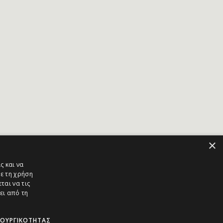
×
ς και να
ε τη χρήση
ται να τις
ει από τη
ΤΟΥΡΓΙΚΌΤΗΤΑΣ