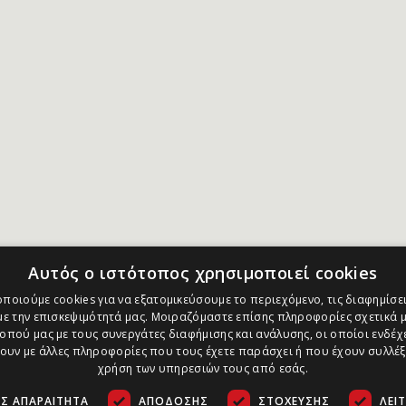
Αυτός ο ιστότοπος χρησιμοποιεί cookies
ποιούμε cookies για να εξατομικεύσουμε το περιεχόμενο, τις διαφημίσει
ε την επισκεψιμότητά μας. Μοιραζόμαστε επίσης πληροφορίες σχετικά μ
οπού μας με τους συνεργάτες διαφήμισης και ανάλυσης, οι οποίοι ενδέχε
υν με άλλες πληροφορίες που τους έχετε παράσχει ή που έχουν συλλέξ
χρήση των υπηρεσιών τους από εσάς.
Σ ΑΠΑΡΑΊΤΗΤΑ
ΑΠΌΔΟΣΗΣ
ΣΤΌΧΕΥΣΗΣ
ΛΕΙ