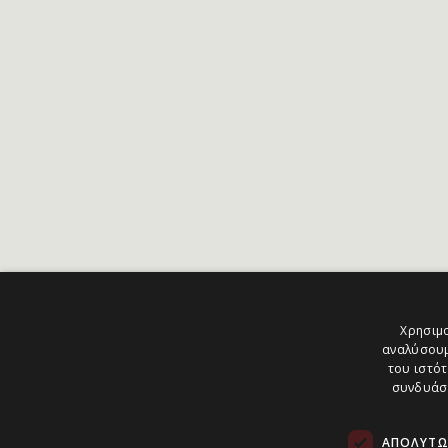
Χρησιμο
αναλύσουμ
του ιστότ
συνδυάσο
ΑΠΟΛΎΤΩ