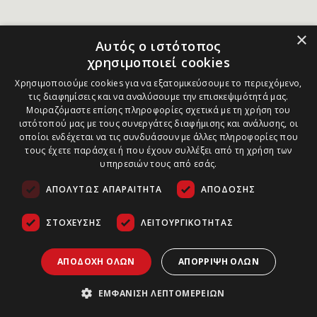
×
Αυτός ο ιστότοπος
χρησιμοποιεί cookies
Χρησιμοποιούμε cookies για να εξατομικεύσουμε το περιεχόμενο,
τις διαφημίσεις και να αναλύσουμε την επισκεψιμότητά μας.
Μοιραζόμαστε επίσης πληροφορίες σχετικά με τη χρήση του
ιστότοπού μας με τους συνεργάτες διαφήμισης και ανάλυσης, οι
οποίοι ενδέχεται να τις συνδυάσουν με άλλες πληροφορίες που
τους έχετε παράσχει ή που έχουν συλλέξει από τη χρήση των
υπηρεσιών τους από εσάς.
ΑΠΟΛΎΤΩΣ ΑΠΑΡΑΊΤΗΤΑ
ΑΠΌΔΟΣΗΣ
ΣΤΌΧΕΥΣΗΣ
ΛΕΙΤΟΥΡΓΙΚΌΤΗΤΑΣ
ΑΠΟΔΟΧΉ ΌΛΩΝ
ΑΠΌΡΡΙΨΗ ΌΛΩΝ
ΕΜΦΆΝΙΣΗ ΛΕΠΤΟΜΕΡΕΙΏΝ