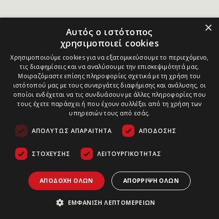
×
Αυτός ο ιστότοπος
χρησιμοποιεί cookies
Χρησιμοποιούμε cookies για να εξατομικεύσουμε το περιεχόμενο,
τις διαφημίσεις και να αναλύσουμε την επισκεψιμότητά μας.
Μοιραζόμαστε επίσης πληροφορίες σχετικά με τη χρήση του
ιστότοπού μας με τους συνεργάτες διαφήμισης και ανάλυσης, οι
οποίοι ενδέχεται να τις συνδυάσουν με άλλες πληροφορίες που
τους έχετε παράσχει ή που έχουν συλλέξει από τη χρήση των
υπηρεσιών τους από εσάς.
ΑΠΟΛΎΤΩΣ ΑΠΑΡΑΊΤΗΤΑ
ΑΠΌΔΟΣΗΣ
ΣΤΌΧΕΥΣΗΣ
ΛΕΙΤΟΥΡΓΙΚΌΤΗΤΑΣ
ΑΠΟΔΟΧΉ ΌΛΩΝ
ΑΠΌΡΡΙΨΗ ΌΛΩΝ
ΕΜΦΆΝΙΣΗ ΛΕΠΤΟΜΕΡΕΙΏΝ