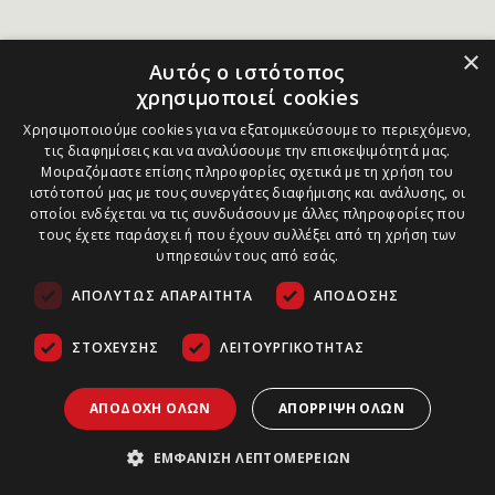
×
Αυτός ο ιστότοπος
χρησιμοποιεί cookies
Χρησιμοποιούμε cookies για να εξατομικεύσουμε το περιεχόμενο,
τις διαφημίσεις και να αναλύσουμε την επισκεψιμότητά μας.
Μοιραζόμαστε επίσης πληροφορίες σχετικά με τη χρήση του
ιστότοπού μας με τους συνεργάτες διαφήμισης και ανάλυσης, οι
οποίοι ενδέχεται να τις συνδυάσουν με άλλες πληροφορίες που
τους έχετε παράσχει ή που έχουν συλλέξει από τη χρήση των
υπηρεσιών τους από εσάς.
ΑΠΟΛΎΤΩΣ ΑΠΑΡΑΊΤΗΤΑ
ΑΠΌΔΟΣΗΣ
ΣΤΌΧΕΥΣΗΣ
ΛΕΙΤΟΥΡΓΙΚΌΤΗΤΑΣ
ΑΠΟΔΟΧΉ ΌΛΩΝ
ΑΠΌΡΡΙΨΗ ΌΛΩΝ
ΕΜΦΆΝΙΣΗ ΛΕΠΤΟΜΕΡΕΙΏΝ