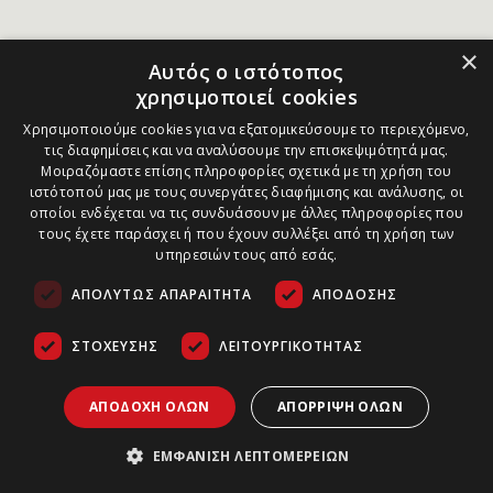
×
Αυτός ο ιστότοπος
χρησιμοποιεί cookies
Χρησιμοποιούμε cookies για να εξατομικεύσουμε το περιεχόμενο,
τις διαφημίσεις και να αναλύσουμε την επισκεψιμότητά μας.
Μοιραζόμαστε επίσης πληροφορίες σχετικά με τη χρήση του
ιστότοπού μας με τους συνεργάτες διαφήμισης και ανάλυσης, οι
οποίοι ενδέχεται να τις συνδυάσουν με άλλες πληροφορίες που
τους έχετε παράσχει ή που έχουν συλλέξει από τη χρήση των
υπηρεσιών τους από εσάς.
ΑΠΟΛΎΤΩΣ ΑΠΑΡΑΊΤΗΤΑ
ΑΠΌΔΟΣΗΣ
ΣΤΌΧΕΥΣΗΣ
ΛΕΙΤΟΥΡΓΙΚΌΤΗΤΑΣ
ΑΠΟΔΟΧΉ ΌΛΩΝ
ΑΠΌΡΡΙΨΗ ΌΛΩΝ
ΕΜΦΆΝΙΣΗ ΛΕΠΤΟΜΕΡΕΙΏΝ