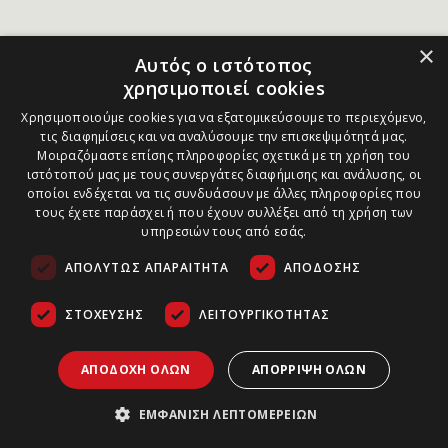
×
Αυτός ο ιστότοπος
χρησιμοποιεί cookies
Χρησιμοποιούμε cookies για να εξατομικεύσουμε το περιεχόμενο,
τις διαφημίσεις και να αναλύσουμε την επισκεψιμότητά μας.
Μοιραζόμαστε επίσης πληροφορίες σχετικά με τη χρήση του
ιστότοπού μας με τους συνεργάτες διαφήμισης και ανάλυσης, οι
οποίοι ενδέχεται να τις συνδυάσουν με άλλες πληροφορίες που
τους έχετε παράσχει ή που έχουν συλλέξει από τη χρήση των
υπηρεσιών τους από εσάς.
ΑΠΟΛΎΤΩΣ ΑΠΑΡΑΊΤΗΤΑ
ΑΠΌΔΟΣΗΣ
ΣΤΌΧΕΥΣΗΣ
ΛΕΙΤΟΥΡΓΙΚΌΤΗΤΑΣ
ΑΠΟΔΟΧΉ ΌΛΩΝ
ΑΠΌΡΡΙΨΗ ΌΛΩΝ
ΕΜΦΆΝΙΣΗ ΛΕΠΤΟΜΕΡΕΙΏΝ