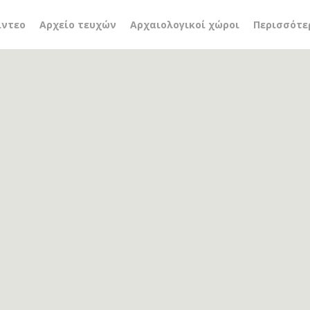
ότηση
ίντεο
Αρχείο τευχών
Αρχαιολογικοί χώροι
Περισσότε