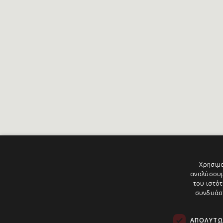
Χρησιμο
αναλύσουμ
του ιστότ
συνδυάσο
ΑΠΟΛΎΤΩ