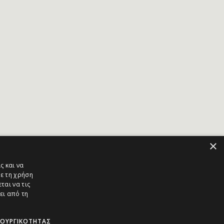
×
ς και να
ε τη χρήση
ται να τις
ει από τη
ΤΟΥΡΓΙΚΌΤΗΤΑΣ