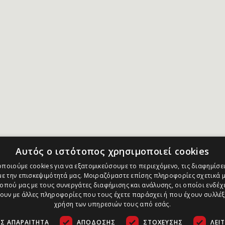
Αυτός ο ιστότοπος χρησιμοποιεί cookies
ποιούμε cookies για να εξατομικεύσουμε το περιεχόμενο, τις διαφημίσει
ε την επισκεψιμότητά μας. Μοιραζόμαστε επίσης πληροφορίες σχετικά μ
οπού μας με τους συνεργάτες διαφήμισης και ανάλυσης, οι οποίοι ενδέχε
υν με άλλες πληροφορίες που τους έχετε παράσχει ή που έχουν συλλέξ
χρήση των υπηρεσιών τους από εσάς.
Σ ΑΠΑΡΑΊΤΗΤΑ
ΑΠΌΔΟΣΗΣ
ΣΤΌΧΕΥΣΗΣ
ΛΕΙ