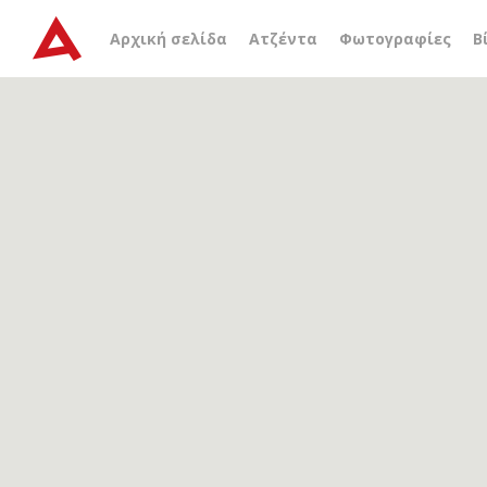
Αρχείο ετικέτας
αγία κέ
Αρχική σελίδα
Ατζέντα
Φωτογραφίες
Β