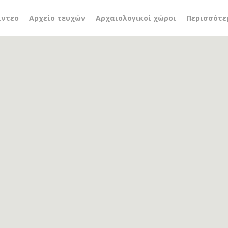
ρκυρα
ίντεο
Αρχείο τευχών
Αρχαιολογικοί χώροι
Περισσότε