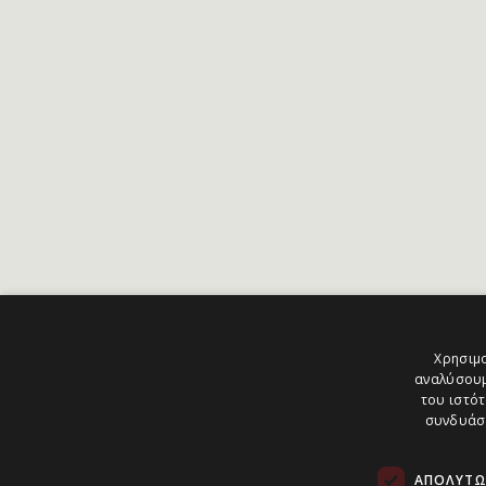
Χρησιμο
αναλύσουμ
του ιστότ
συνδυάσο
ΑΠΟΛΎΤΩ