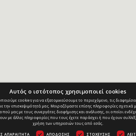
Αυτός ο ιστότοπος χρησιμοποιεί cookies
ποιούμε cookies για να εξατομικεύσουμε το περιεχόμενο, τις διαφημίσει
ε την επισκεψιμότητά μας. Μοιραζόμαστε επίσης πληροφορίες σχετικά μ
οπού μας με τους συνεργάτες διαφήμισης και ανάλυσης, οι οποίοι ενδέχε
υν με άλλες πληροφορίες που τους έχετε παράσχει ή που έχουν συλλέξ
χρήση των υπηρεσιών τους από εσάς.
Σ ΑΠΑΡΑΊΤΗΤΑ
ΑΠΌΔΟΣΗΣ
ΣΤΌΧΕΥΣΗΣ
ΛΕΙ