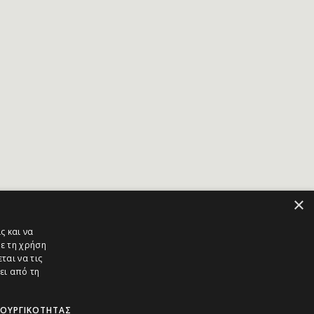
×
ς και να
ε τη χρήση
ται να τις
ει από τη
ΤΟΥΡΓΙΚΌΤΗΤΑΣ