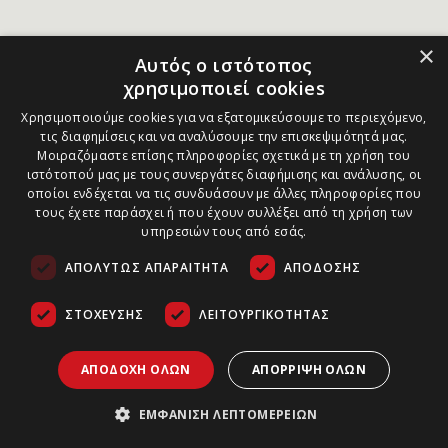
×
Αυτός ο ιστότοπος
χρησιμοποιεί cookies
Χρησιμοποιούμε cookies για να εξατομικεύσουμε το περιεχόμενο,
τις διαφημίσεις και να αναλύσουμε την επισκεψιμότητά μας.
Μοιραζόμαστε επίσης πληροφορίες σχετικά με τη χρήση του
ιστότοπού μας με τους συνεργάτες διαφήμισης και ανάλυσης, οι
οποίοι ενδέχεται να τις συνδυάσουν με άλλες πληροφορίες που
τους έχετε παράσχει ή που έχουν συλλέξει από τη χρήση των
υπηρεσιών τους από εσάς.
ΑΠΟΛΎΤΩΣ ΑΠΑΡΑΊΤΗΤΑ
ΑΠΌΔΟΣΗΣ
ΣΤΌΧΕΥΣΗΣ
ΛΕΙΤΟΥΡΓΙΚΌΤΗΤΑΣ
ΑΠΟΔΟΧΉ ΌΛΩΝ
ΑΠΌΡΡΙΨΗ ΌΛΩΝ
ΕΜΦΆΝΙΣΗ ΛΕΠΤΟΜΕΡΕΙΏΝ