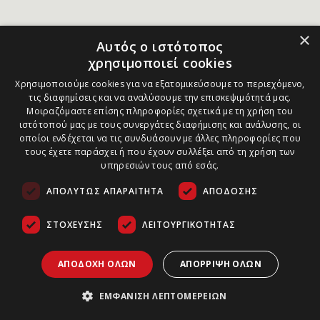
×
Αυτός ο ιστότοπος
χρησιμοποιεί cookies
Χρησιμοποιούμε cookies για να εξατομικεύσουμε το περιεχόμενο,
τις διαφημίσεις και να αναλύσουμε την επισκεψιμότητά μας.
Μοιραζόμαστε επίσης πληροφορίες σχετικά με τη χρήση του
ιστότοπού μας με τους συνεργάτες διαφήμισης και ανάλυσης, οι
οποίοι ενδέχεται να τις συνδυάσουν με άλλες πληροφορίες που
τους έχετε παράσχει ή που έχουν συλλέξει από τη χρήση των
υπηρεσιών τους από εσάς.
ΑΠΟΛΎΤΩΣ ΑΠΑΡΑΊΤΗΤΑ
ΑΠΌΔΟΣΗΣ
ΣΤΌΧΕΥΣΗΣ
ΛΕΙΤΟΥΡΓΙΚΌΤΗΤΑΣ
ΑΠΟΔΟΧΉ ΌΛΩΝ
ΑΠΌΡΡΙΨΗ ΌΛΩΝ
ΕΜΦΆΝΙΣΗ ΛΕΠΤΟΜΕΡΕΙΏΝ