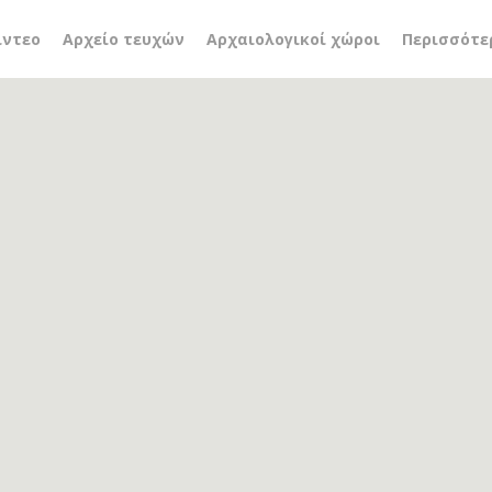
μικτής πραγματικότητας
ίντεο
Αρχείο τευχών
Αρχαιολογικοί χώροι
Περισσότε