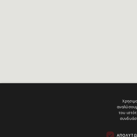
Χρησιμο
αναλύσουμ
του ιστότ
συνδυάσο
ΑΠΟΛΎΤΩ