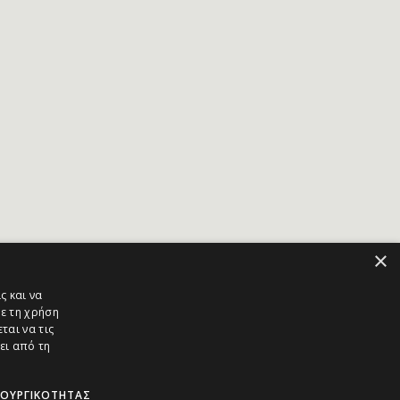
×
ς και να
ε τη χρήση
ται να τις
ει από τη
ΤΟΥΡΓΙΚΌΤΗΤΑΣ