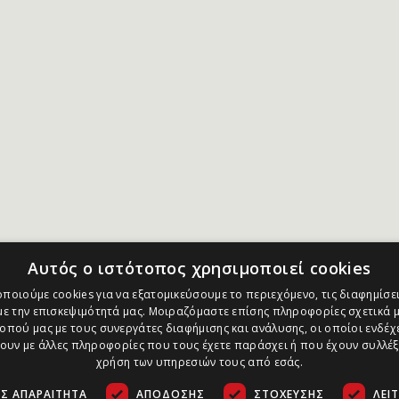
Αυτός ο ιστότοπος χρησιμοποιεί cookies
ποιούμε cookies για να εξατομικεύσουμε το περιεχόμενο, τις διαφημίσει
ε την επισκεψιμότητά μας. Μοιραζόμαστε επίσης πληροφορίες σχετικά μ
οπού μας με τους συνεργάτες διαφήμισης και ανάλυσης, οι οποίοι ενδέχε
υν με άλλες πληροφορίες που τους έχετε παράσχει ή που έχουν συλλέξ
χρήση των υπηρεσιών τους από εσάς.
Σ ΑΠΑΡΑΊΤΗΤΑ
ΑΠΌΔΟΣΗΣ
ΣΤΌΧΕΥΣΗΣ
ΛΕΙ