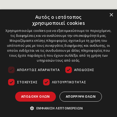
×
Αυτός ο ιστότοπος
χρησιμοποιεί cookies
Χρησιμοποιούμε cookies για να εξατομικεύσουμε το περιεχόμενο,
τις διαφημίσεις και να αναλύσουμε την επισκεψιμότητά μας.
Μοιραζόμαστε επίσης πληροφορίες σχετικά με τη χρήση του
ιστότοπού μας με τους συνεργάτες διαφήμισης και ανάλυσης, οι
οποίοι ενδέχεται να τις συνδυάσουν με άλλες πληροφορίες που
τους έχετε παράσχει ή που έχουν συλλέξει από τη χρήση των
υπηρεσιών τους από εσάς.
ΑΠΟΛΎΤΩΣ ΑΠΑΡΑΊΤΗΤΑ
ΑΠΌΔΟΣΗΣ
ΣΤΌΧΕΥΣΗΣ
ΛΕΙΤΟΥΡΓΙΚΌΤΗΤΑΣ
ΑΠΟΔΟΧΉ ΌΛΩΝ
ΑΠΌΡΡΙΨΗ ΌΛΩΝ
ΕΜΦΆΝΙΣΗ ΛΕΠΤΟΜΕΡΕΙΏΝ