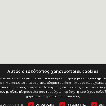
Αυτός ο ιστότοπος χρησιμοποιεί cookies
ποιούμε cookies για να εξατομικεύσουμε το περιεχόμενο, τις διαφημίσει
ε την επισκεψιμότητά μας. Μοιραζόμαστε επίσης πληροφορίες σχετικά μ
οπού μας με τους συνεργάτες διαφήμισης και ανάλυσης, οι οποίοι ενδέχε
υν με άλλες πληροφορίες που τους έχετε παράσχει ή που έχουν συλλέξ
χρήση των υπηρεσιών τους από εσάς.
Σ ΑΠΑΡΑΊΤΗΤΑ
ΑΠΌΔΟΣΗΣ
ΣΤΌΧΕΥΣΗΣ
ΛΕΙ