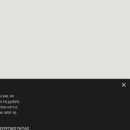
×
ς και να
ε τη χρήση
ται να τις
ει από τη
ΤΟΥΡΓΙΚΌΤΗΤΑΣ