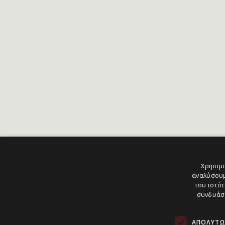
Χρησιμο
αναλύσουμ
του ιστότ
συνδυάσο
ΑΠΟΛΎΤΩ