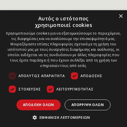
×
Αυτός ο ιστότοπος
χρησιμοποιεί cookies
Χρησιμοποιούμε cookies για να εξατομικεύσουμε το περιεχόμενο,
τις διαφημίσεις και να αναλύσουμε την επισκεψιμότητά μας.
Μοιραζόμαστε επίσης πληροφορίες σχετικά με τη χρήση του
ιστότοπού μας με τους συνεργάτες διαφήμισης και ανάλυσης, οι
οποίοι ενδέχεται να τις συνδυάσουν με άλλες πληροφορίες που
τους έχετε παράσχει ή που έχουν συλλέξει από τη χρήση των
υπηρεσιών τους από εσάς.
ΑΠΟΛΎΤΩΣ ΑΠΑΡΑΊΤΗΤΑ
ΑΠΌΔΟΣΗΣ
ΣΤΌΧΕΥΣΗΣ
ΛΕΙΤΟΥΡΓΙΚΌΤΗΤΑΣ
ΑΠΟΔΟΧΉ ΌΛΩΝ
ΑΠΌΡΡΙΨΗ ΌΛΩΝ
ΕΜΦΆΝΙΣΗ ΛΕΠΤΟΜΕΡΕΙΏΝ