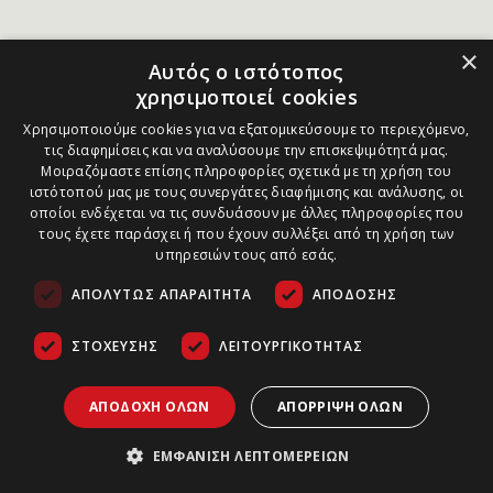
×
Αυτός ο ιστότοπος
χρησιμοποιεί cookies
Χρησιμοποιούμε cookies για να εξατομικεύσουμε το περιεχόμενο,
τις διαφημίσεις και να αναλύσουμε την επισκεψιμότητά μας.
Μοιραζόμαστε επίσης πληροφορίες σχετικά με τη χρήση του
ιστότοπού μας με τους συνεργάτες διαφήμισης και ανάλυσης, οι
οποίοι ενδέχεται να τις συνδυάσουν με άλλες πληροφορίες που
τους έχετε παράσχει ή που έχουν συλλέξει από τη χρήση των
υπηρεσιών τους από εσάς.
ΑΠΟΛΎΤΩΣ ΑΠΑΡΑΊΤΗΤΑ
ΑΠΌΔΟΣΗΣ
ΣΤΌΧΕΥΣΗΣ
ΛΕΙΤΟΥΡΓΙΚΌΤΗΤΑΣ
ΑΠΟΔΟΧΉ ΌΛΩΝ
ΑΠΌΡΡΙΨΗ ΌΛΩΝ
ΕΜΦΆΝΙΣΗ ΛΕΠΤΟΜΕΡΕΙΏΝ