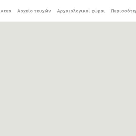
ημανδρικάκη-Grimshaw
ίντεο
Αρχείο τευχών
Αρχαιολογικοί χώροι
Περισσότε