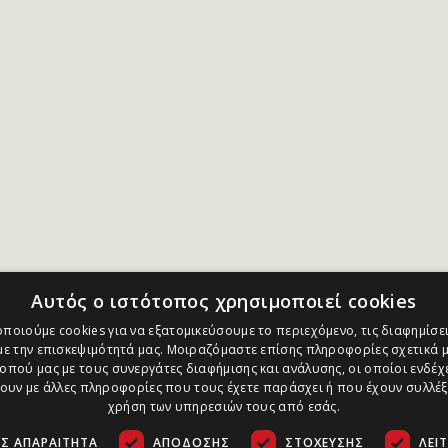
Αυτός ο ιστότοπος χρησιμοποιεί cookies
ποιούμε cookies για να εξατομικεύσουμε το περιεχόμενο, τις διαφημίσει
ε την επισκεψιμότητά μας. Μοιραζόμαστε επίσης πληροφορίες σχετικά μ
οπού μας με τους συνεργάτες διαφήμισης και ανάλυσης, οι οποίοι ενδέχε
υν με άλλες πληροφορίες που τους έχετε παράσχει ή που έχουν συλλέξ
χρήση των υπηρεσιών τους από εσάς.
Σ ΑΠΑΡΑΊΤΗΤΑ
ΑΠΌΔΟΣΗΣ
ΣΤΌΧΕΥΣΗΣ
ΛΕΙ