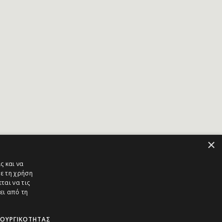
×
ς και να
ε τη χρήση
ται να τις
ει από τη
ΤΟΥΡΓΙΚΌΤΗΤΑΣ