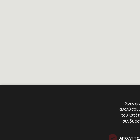
Χρησιμο
αναλύσουμ
του ιστότ
συνδυάσο
ΑΠΟΛΎΤΩ