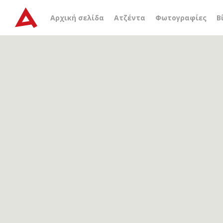
Αρχείο ετικέτας
Άννα Σ
Αρχική σελίδα
Ατζέντα
Φωτογραφίες
Β