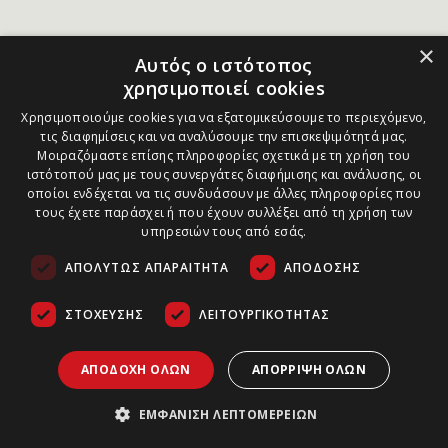
×
Αυτός ο ιστότοπος
χρησιμοποιεί cookies
Χρησιμοποιούμε cookies για να εξατομικεύσουμε το περιεχόμενο,
τις διαφημίσεις και να αναλύσουμε την επισκεψιμότητά μας.
Μοιραζόμαστε επίσης πληροφορίες σχετικά με τη χρήση του
ιστότοπού μας με τους συνεργάτες διαφήμισης και ανάλυσης, οι
οποίοι ενδέχεται να τις συνδυάσουν με άλλες πληροφορίες που
τους έχετε παράσχει ή που έχουν συλλέξει από τη χρήση των
υπηρεσιών τους από εσάς.
ΑΠΟΛΎΤΩΣ ΑΠΑΡΑΊΤΗΤΑ
ΑΠΌΔΟΣΗΣ
ΣΤΌΧΕΥΣΗΣ
ΛΕΙΤΟΥΡΓΙΚΌΤΗΤΑΣ
ΑΠΟΔΟΧΉ ΌΛΩΝ
ΑΠΌΡΡΙΨΗ ΌΛΩΝ
ΕΜΦΆΝΙΣΗ ΛΕΠΤΟΜΕΡΕΙΏΝ