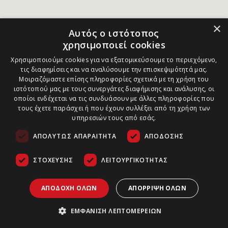
×
Αυτός ο ιστότοπος
χρησιμοποιεί cookies
Χρησιμοποιούμε cookies για να εξατομικεύσουμε το περιεχόμενο,
τις διαφημίσεις και να αναλύσουμε την επισκεψιμότητά μας.
Μοιραζόμαστε επίσης πληροφορίες σχετικά με τη χρήση του
ιστότοπού μας με τους συνεργάτες διαφήμισης και ανάλυσης, οι
οποίοι ενδέχεται να τις συνδυάσουν με άλλες πληροφορίες που
τους έχετε παράσχει ή που έχουν συλλέξει από τη χρήση των
υπηρεσιών τους από εσάς.
ΑΠΟΛΎΤΩΣ ΑΠΑΡΑΊΤΗΤΑ
ΑΠΌΔΟΣΗΣ
ΣΤΌΧΕΥΣΗΣ
ΛΕΙΤΟΥΡΓΙΚΌΤΗΤΑΣ
ΑΠΟΔΟΧΉ ΌΛΩΝ
ΑΠΌΡΡΙΨΗ ΌΛΩΝ
ΕΜΦΆΝΙΣΗ ΛΕΠΤΟΜΕΡΕΙΏΝ